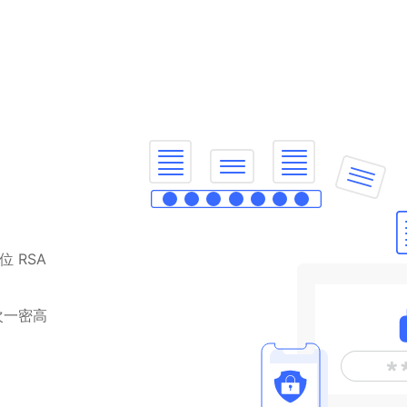
位 RSA
次一密高